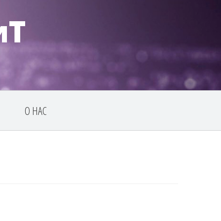
иТ
Ы
О НАС